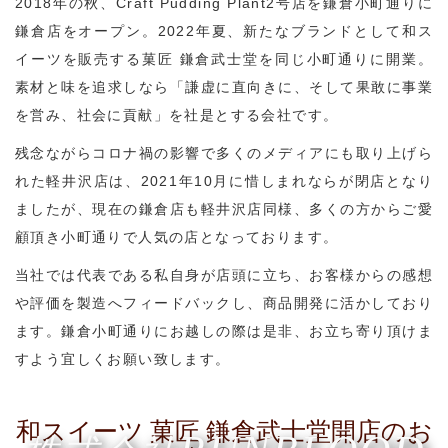
2018年の秋、Craft Pudding Plant2号店を鎌倉小町通りに
鎌倉店をオープン。2022年夏、新たなブランドとして和ス
イーツを販売する菓匠 鎌倉武士堂を同じ小町通りに開業。
素材と味を追求しなら「謙虚に直向きに、そして果敢に事業
を営み、社会に貢献」を社是とする会社です。
残念ながらコロナ禍の影響で多くのメディアにも取り上げら
れた軽井沢店は、2021年10月に惜しまれならが閉店となり
ましたが、現在の鎌倉店も軽井沢店同様、多くの方からご愛
顧頂き小町通りで人気の店となっております。
当社では代表である私自身が店頭に立ち、お客様からの感想
や評価を製造へフィードバックし、商品開発に活かしており
ます。鎌倉小町通りにお越しの際は是非、お立ち寄り頂けま
すよう宜しくお願い致します。
和スイーツ 菓匠 鎌倉武士堂開店のお